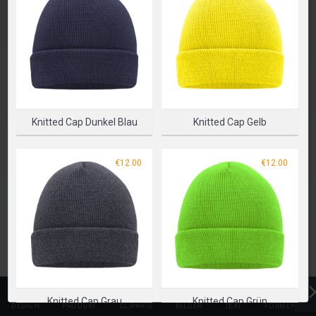
PRODUKT AUSWÄHLEN
Knitted Cap Dunkel Blau
Knitted Cap Gelb
€12.00
€12.00
Knitted Cap Grau
Knitted Cap Grün
DESIGN
PRODUKT
CLIPARTS
BILDER
TEXT
FORMEN