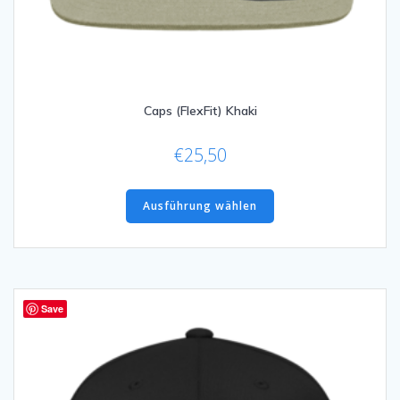
Caps (FlexFit) Khaki
€
25,50
Dieses
Produkt
Ausführung wählen
weist
mehrere
Varianten
auf.
Die
Save
Optionen
können
auf
der