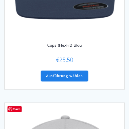
Caps (FlexFit) Blau
€
25,50
Dieses
Produkt
Ausführung wählen
weist
mehrere
Varianten
auf.
Die
Save
Optionen
können
auf