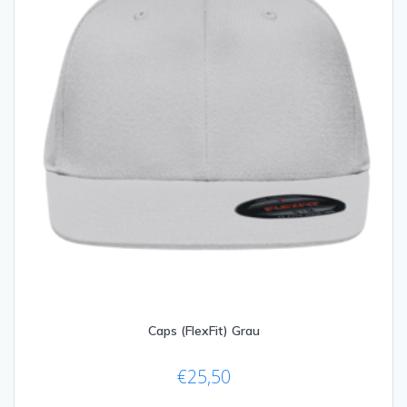
der
Produktseite
gewählt
werden
Caps (FlexFit) Grau
€
25,50