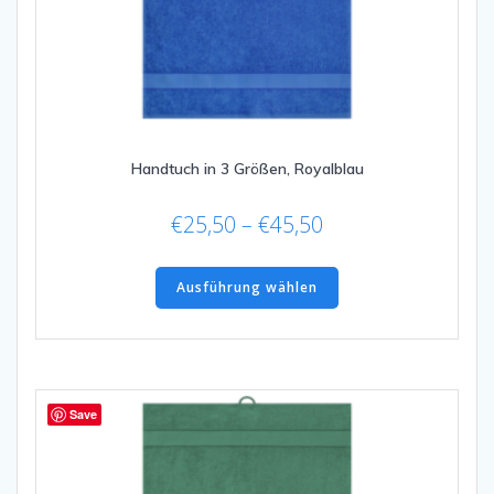
Handtuch in 3 Größen, Royalblau
Preisspanne:
€
25,50
–
€
45,50
€25,50
Dieses
bis
Produkt
Ausführung wählen
€45,50
weist
mehrere
Varianten
auf.
Die
Save
Optionen
können
auf