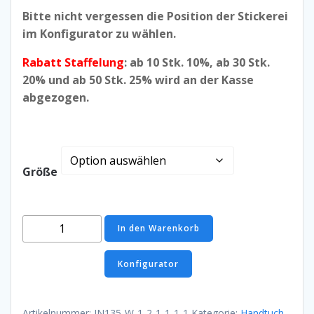
Bitte nicht vergessen die Position der Stickerei
im Konfigurator zu wählen.
Rabatt Staffelung
: ab 10 Stk. 10%, ab 30 Stk.
20% und ab 50 Stk. 25% wird an der Kasse
abgezogen.
Größe
Handtuch
In den Warenkorb
in
3
Konfigurator
Größen,
Schwarz
Menge
Artikelnummer:
JN135-W-1-2-1-1-1-1
Kategorie:
Handtuch