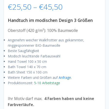
Preisspanne:
€
25,50
–
€
45,50
€25,50
Handtuch im modischen Design 3 Größen
bis
Oberstoff (420 g/m²): 100% Baumwolle
Angenehm weicher Walkfrottier aus gekämmter,
€45,50
ringgesponnener BIO-Baumwolle
Beste Saugfähigkeit
Modisch leuchtende Farbauswahl
Hand Towel 100 x 50 cm
Bath Towel 140 x 70 cm
Bath Sheet 150 x 100 cm
Weitere Farben und Größen auf
Anfrage
.
Produktionszeit:
5-10 Arbeitstage
Ihr Motiv darf max.
4 Farben haben und keine
Farbverläufe.