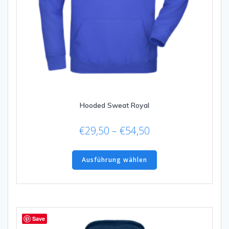
Hooded Sweat Royal
Preisspanne:
€
29,50
–
€
54,50
€29,50
Dieses
bis
Produkt
Ausführung wählen
€54,50
weist
mehrere
Varianten
auf.
Die
Save
Optionen