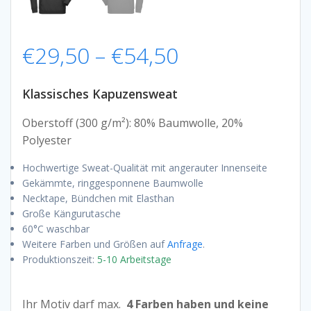
Preisspanne:
€
29,50
–
€
54,50
€29,50
Klassisches Kapuzensweat
bis
Oberstoff (300 g/m²): 80% Baumwolle, 20%
Polyester
€54,50
Hochwertige Sweat-Qualität mit angerauter Innenseite
Gekämmte, ringgesponnene Baumwolle
Necktape, Bündchen mit Elasthan
Große Kängurutasche
60°C waschbar
Weitere Farben und Größen auf
Anfrage
.
Produktionszeit:
5-10 Arbeitstage
Ihr Motiv darf max.
4 Farben haben und keine