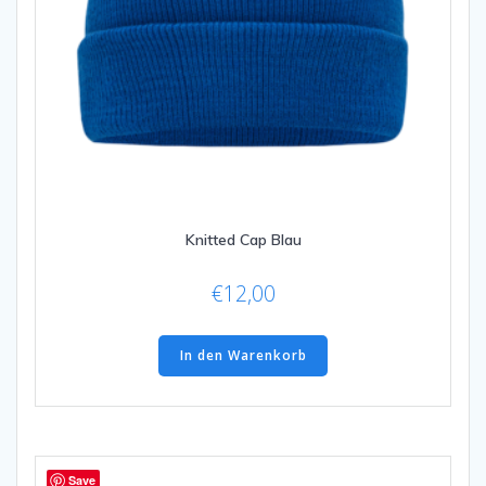
Knitted Cap Blau
€
12,00
In den Warenkorb
Save