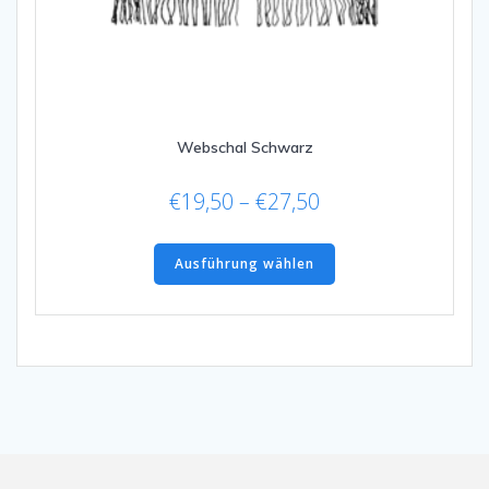
Webschal Schwarz
Preisspanne:
€
19,50
–
€
27,50
€19,50
Dieses
bis
Produkt
Ausführung wählen
€27,50
weist
mehrere
Varianten
auf.
Die
Optionen
können
auf
der