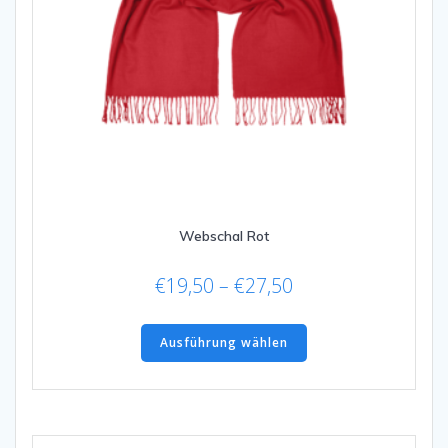
Webschal Rot
Preisspanne:
€
19,50
–
€
27,50
€19,50
Dieses
bis
Produkt
Ausführung wählen
€27,50
weist
mehrere
Varianten
auf.