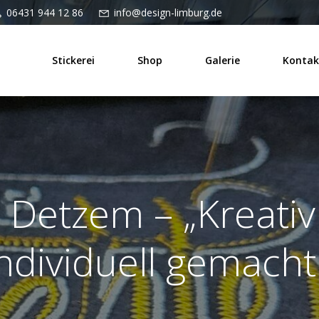
06431 944 12 86
info@design-limburg.de
Stickerei
Shop
Galerie
Kontak
i Detzem – „Kreativ 
ndividuell gemacht