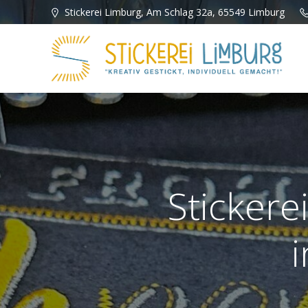
Zum
Stickerei Limburg, Am Schlag 32a, 65549 Limburg
Inhalt
springen
Stickere
i