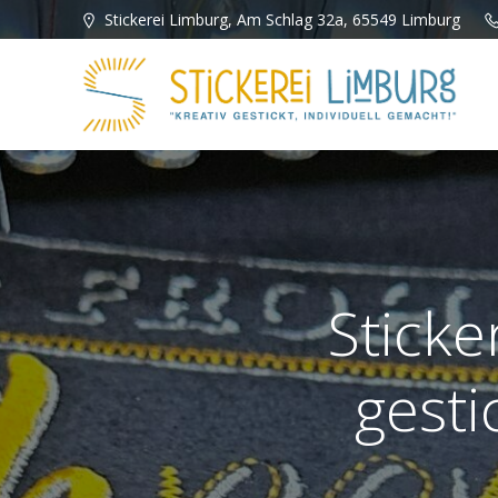
Zum
Stickerei Limburg, Am Schlag 32a, 65549 Limburg
Inhalt
springen
Sticke
gesti