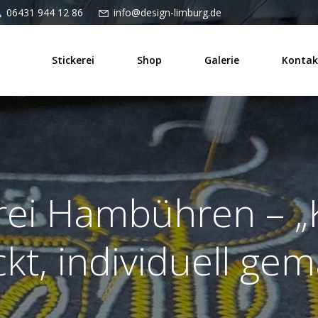
06431 944 12 86
info@design-limburg.de
Stickerei
Shop
Galerie
Kontak
rei Hambühren – „
ckt, individuell gem