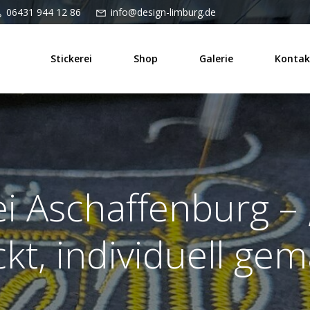
06431 944 12 86
info@design-limburg.de
Stickerei
Shop
Galerie
Kontak
ei Aschaffenburg – 
ckt, individuell gem