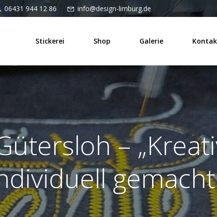
06431 944 12 86
info@design-limburg.de
Stickerei
Shop
Galerie
Kontak
Gütersloh – „Kreati
ndividuell gemacht