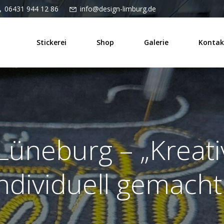
06431 944 12 86
info@design-limburg.de
Stickerei
Shop
Galerie
Kontak
 Lüneburg – „Kreativ
ndividuell gemacht