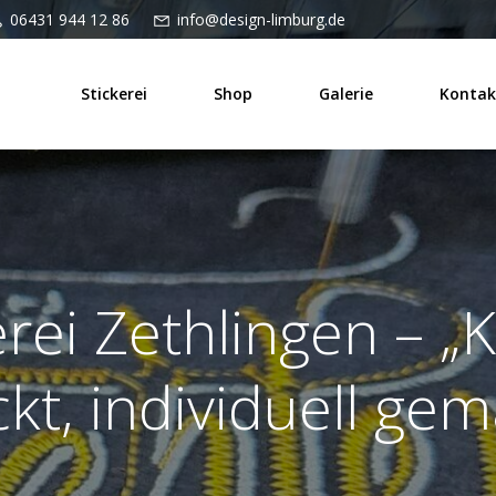
06431 944 12 86
info@design-limburg.de
Stickerei
Shop
Galerie
Kontak
erei Zethlingen – „K
ckt, individuell gem