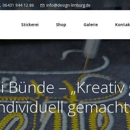
06431 944 12 86
info@design-limburg.de
Stickerei
Shop
Galerie
Kontak
i Bünde – „Kreativ 
ndividuell gemacht