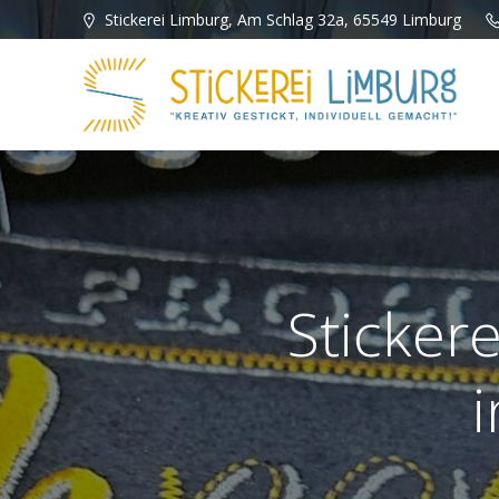
Zum
Stickerei Limburg, Am Schlag 32a, 65549 Limburg
Inhalt
springen
Stickere
i