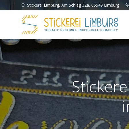
Zum
Stickerei Limburg, Am Schlag 32a, 65549 Limburg
Inhalt
springen
Stickere
i