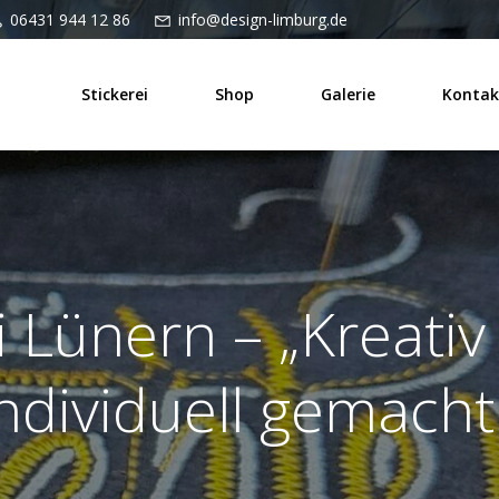
06431 944 12 86
info@design-limburg.de
Stickerei
Shop
Galerie
Kontak
i Lünern – „Kreativ 
ndividuell gemacht