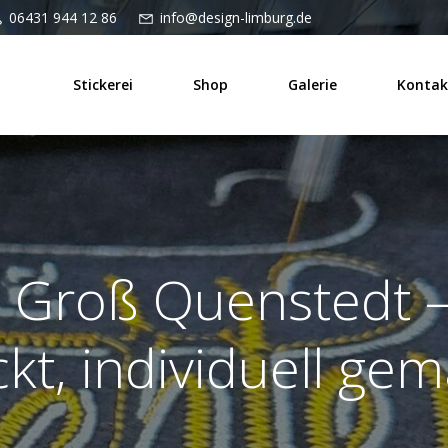
06431 944 12 86
info@design-limburg.de
Stickerei
Shop
Galerie
Kontak
i Groß Quenstedt –
ckt, individuell gem