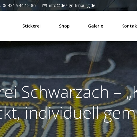
06431 944 12 86
info@design-limburg.de
Stickerei
Shop
Galerie
Kontak
rei Schwarzach – „
ckt, individuell gem