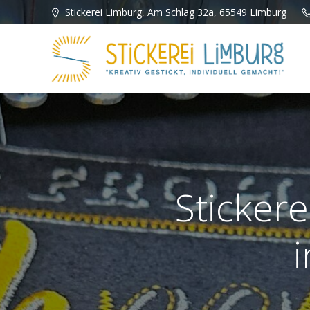
Zum
Stickerei Limburg, Am Schlag 32a, 65549 Limburg
Inhalt
springen
Stickere
i