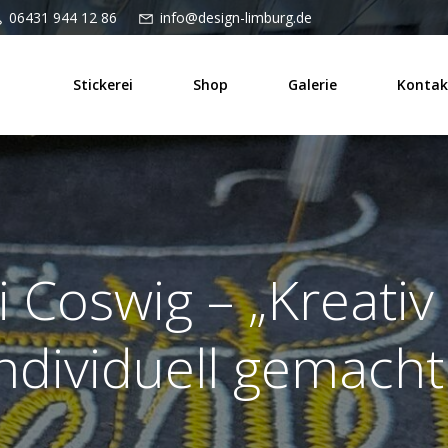
06431 944 12 86
info@design-limburg.de
Stickerei
Shop
Galerie
Kontak
i Coswig – „Kreativ 
ndividuell gemacht