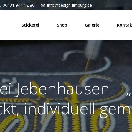
06431 944 12 86
info@design-limburg.de
Stickerei
Shop
Galerie
Kontak
rei Jebenhausen – „
ckt, individuell gem