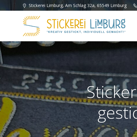
Zum
Stickerei Limburg, Am Schlag 32a, 65549 Limburg
Inhalt
springen
Sticke
gesti