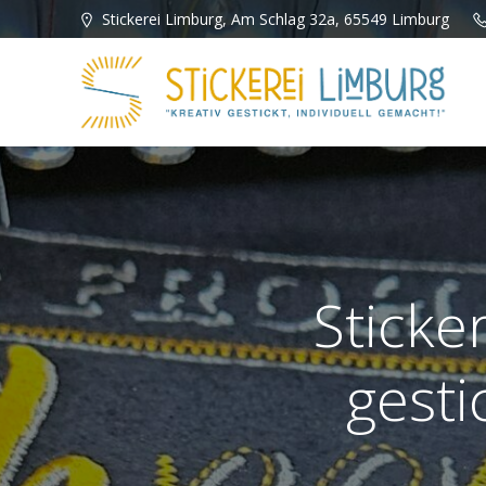
Zum
Stickerei Limburg, Am Schlag 32a, 65549 Limburg
Inhalt
springen
Sticke
gesti