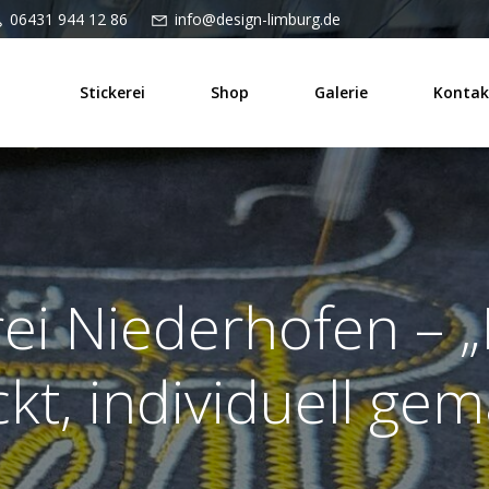
06431 944 12 86
info@design-limburg.de
Stickerei
Shop
Galerie
Kontak
rei Niederhofen – „
ckt, individuell gem