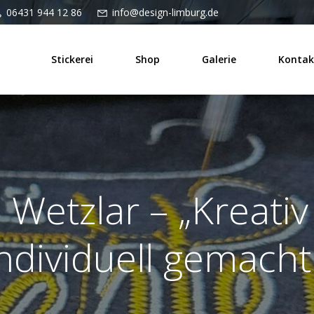
06431 944 12 86
info@design-limburg.de
Stickerei
Shop
Galerie
Kontak
 Wetzlar – „Kreativ
ndividuell gemacht