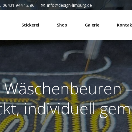
06431 944 12 86
info@design-limburg.de
Stickerei
Shop
Galerie
Kontak
i Wäschenbeuren –
ckt, individuell gem