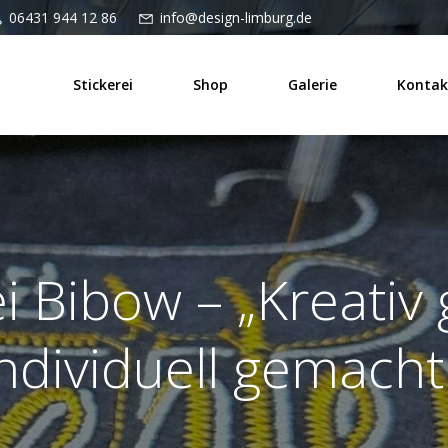
06431 944 12 86
info@design-limburg.de
Stickerei
Shop
Galerie
Kontak
i Bibow – „Kreativ 
ndividuell gemacht