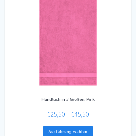
der
Produktseite
gewählt
werden
Handtuch in 3 Größen, Pink
Preisspanne:
€
25,50
–
€
45,50
€25,50
Dieses
bis
Produkt
Ausführung wählen