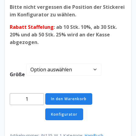
Bitte nicht vergessen die Position der Stickerei
im Konfigurator zu wählen.
Rabatt Staffelung
: ab 10 Stk. 10%, ab 30 Stk.
20% und ab 50 Stk. 25% wird an der Kasse
abgezogen.
Größe
Handtuch
In den Warenkorb
in
3
Konfigurator
Größen,
Royalblau
Menge
Artikelnummer:
JN135-W-1
Kategorie:
Handtuch