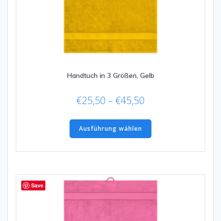
Handtuch in 3 Größen, Gelb
Preisspanne:
€
25,50
–
€
45,50
€25,50
Dieses
bis
Produkt
Ausführung wählen
€45,50
weist
mehrere
Varianten
auf.
Die
Save
Optionen
können
auf