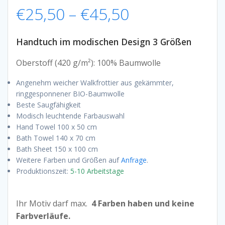
Preisspanne:
€
25,50
–
€
45,50
€25,50
Handtuch im modischen Design 3 Größen
bis
Oberstoff (420 g/m²): 100% Baumwolle
Angenehm weicher Walkfrottier aus gekämmter,
€45,50
ringgesponnener BIO-Baumwolle
Beste Saugfähigkeit
Modisch leuchtende Farbauswahl
Hand Towel 100 x 50 cm
Bath Towel 140 x 70 cm
Bath Sheet 150 x 100 cm
Weitere Farben und Größen auf
Anfrage
.
Produktionszeit:
5-10 Arbeitstage
Ihr Motiv darf max.
4 Farben haben und keine
Farbverläufe.