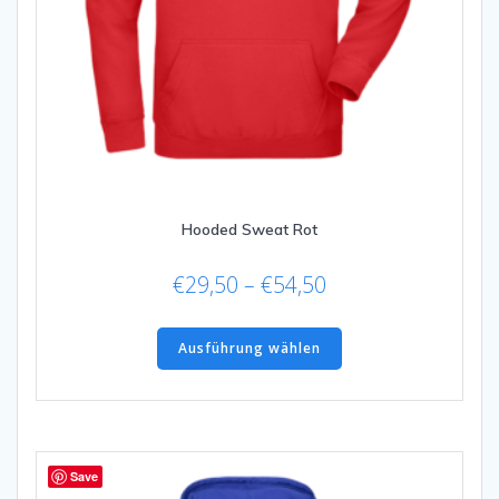
Hooded Sweat Rot
Preisspanne:
€
29,50
–
€
54,50
€29,50
Dieses
bis
Produkt
Ausführung wählen
€54,50
weist
mehrere
Varianten
auf.
Die
Save
Optionen