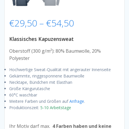
Preisspanne:
€
29,50
–
€
54,50
€29,50
Klassisches Kapuzensweat
bis
Oberstoff (300 g/m²): 80% Baumwolle, 20%
Polyester
€54,50
Hochwertige Sweat-Qualität mit angerauter Innenseite
Gekämmte, ringgesponnene Baumwolle
Necktape, Bündchen mit Elasthan
Große Kängurutasche
60°C waschbar
Weitere Farben und Größen auf
Anfrage
.
Produktionszeit:
5-10 Arbeitstage
Ihr Motiv darf max.
4 Farben haben und keine