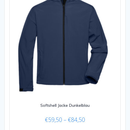
Softshell Jacke Dunkelblau
Preisspanne:
€
59,50
–
€
84,50
€59,50