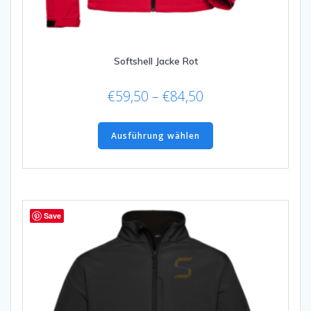
Softshell Jacke Rot
Preisspanne:
€
59,50
–
€
84,50
€59,50
Dieses
bis
Produkt
Ausführung wählen
€84,50
weist
mehrere
Varianten
auf.
Die
Save
Optionen
können
auf
der
Produktseite
gewählt