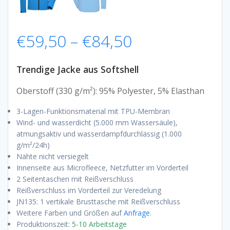
Preisspanne:
€
59,50
–
€
84,50
€59,50
Trendige Jacke aus Softshell
bis
Oberstoff (330 g/m²): 95% Polyester, 5% Elasthan
3-Lagen-Funktionsmaterial mit TPU-Membran
€84,50
Wind- und wasserdicht (5.000 mm Wassersäule),
atmungsaktiv und wasserdampfdurchlässig (1.000
g/m²/24h)
Nähte nicht versiegelt
Innenseite aus Microfleece, Netzfutter im Vorderteil
2 Seitentaschen mit Reißverschluss
Reißverschluss im Vorderteil zur Veredelung
JN135: 1 vertikale Brusttasche mit Reißverschluss
Weitere Farben und Größen auf
Anfrage
.
Produktionszeit:
5-10 Arbeitstage