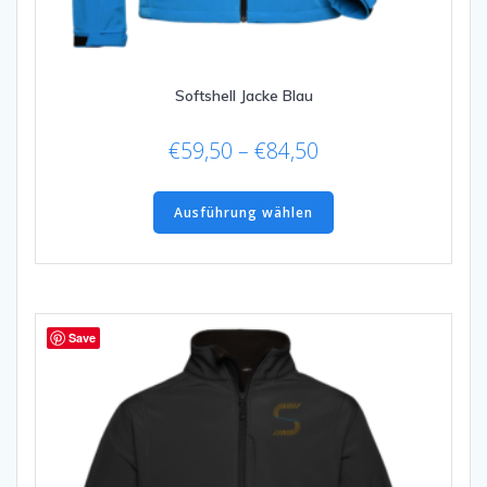
Softshell Jacke Blau
Preisspanne:
€
59,50
–
€
84,50
€59,50
Dieses
bis
Produkt
Ausführung wählen
€84,50
weist
mehrere
Varianten
auf.
Die
Save
Optionen
können
auf
der
Produktseite
gewählt