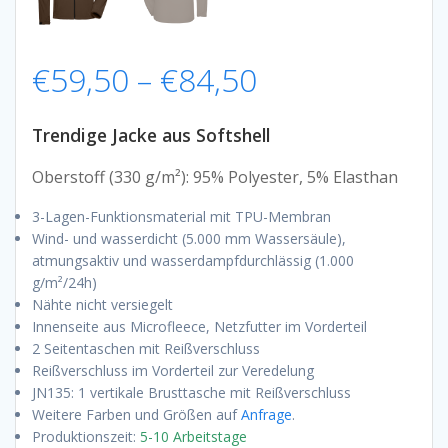
Preisspanne:
€
59,50
–
€
84,50
€59,50
Trendige Jacke aus Softshell
bis
Oberstoff (330 g/m²): 95% Polyester, 5% Elasthan
3-Lagen-Funktionsmaterial mit TPU-Membran
€84,50
Wind- und wasserdicht (5.000 mm Wassersäule),
atmungsaktiv und wasserdampfdurchlässig (1.000
g/m²/24h)
Nähte nicht versiegelt
Innenseite aus Microfleece, Netzfutter im Vorderteil
2 Seitentaschen mit Reißverschluss
Reißverschluss im Vorderteil zur Veredelung
JN135: 1 vertikale Brusttasche mit Reißverschluss
Weitere Farben und Größen auf
Anfrage
.
Produktionszeit:
5-10 Arbeitstage