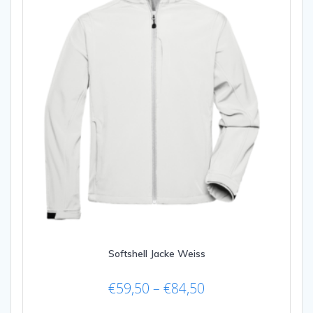
Softshell Jacke Weiss
Preisspanne:
€
59,50
–
€
84,50
€59,50