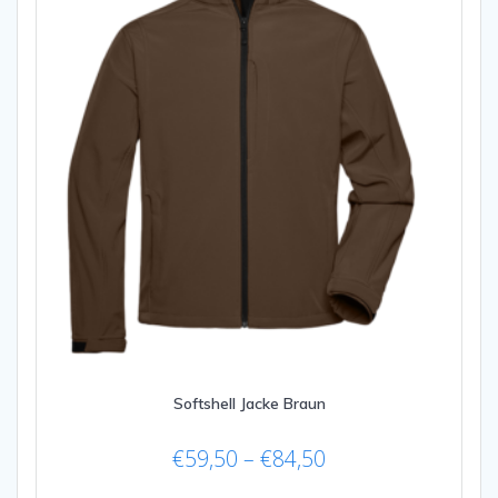
Softshell Jacke Braun
Preisspanne:
€
59,50
–
€
84,50
€59,50