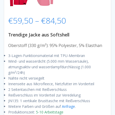
Preisspanne:
€
59,50
–
€
84,50
€59,50
Trendige Jacke aus Softshell
bis
Oberstoff (330 g/m²): 95% Polyester, 5% Elasthan
3-Lagen-Funktionsmaterial mit TPU-Membran
€84,50
Wind- und wasserdicht (5.000 mm Wassersäule),
atmungsaktiv und wasserdampfdurchlässig (1.000
g/m²/24h)
Nähte nicht versiegelt
Innenseite aus Microfleece, Netzfutter im Vorderteil
2 Seitentaschen mit Reißverschluss
Reißverschluss im Vorderteil zur Veredelung
JN135: 1 vertikale Brusttasche mit Reißverschluss
Weitere Farben und Größen auf
Anfrage
.
Produktionszeit:
5-10 Arbeitstage