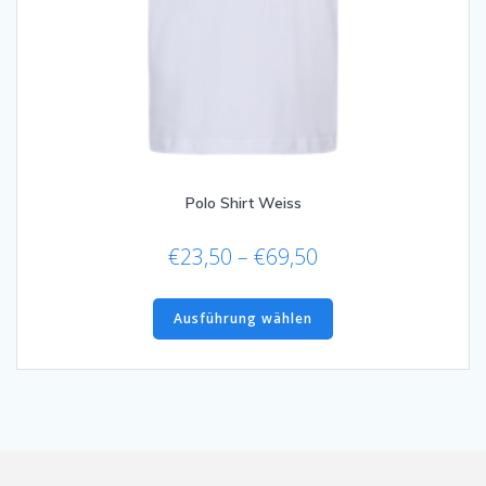
Polo Shirt Weiss
Preisspanne:
€
23,50
–
€
69,50
€23,50
Dieses
bis
Produkt
Ausführung wählen
€69,50
weist
mehrere
Varianten
auf.
Die
Optionen