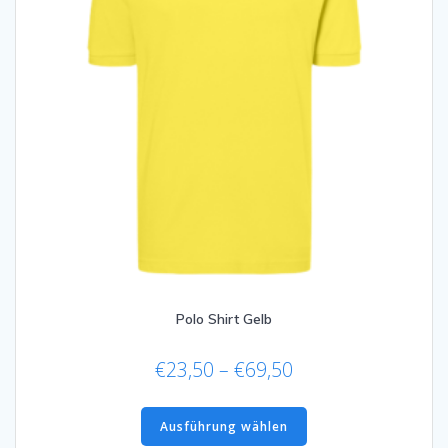
gewählt
werden
Polo Shirt Gelb
Preisspanne:
€
23,50
–
€
69,50
€23,50
Dieses
bis
Produkt
Ausführung wählen