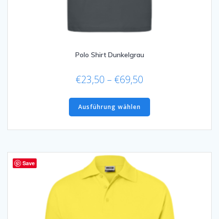
Polo Shirt Dunkelgrau
Preisspanne:
€
23,50
–
€
69,50
€23,50
Dieses
bis
Produkt
Ausführung wählen
€69,50
weist
mehrere
Varianten
auf.
Die
Save
Optionen
können
auf
der
Produktseite