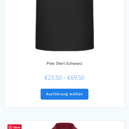
Polo Shirt Schwarz
Preisspanne:
€
23,50
–
€
69,50
€23,50
Dieses
bis
Produkt
Ausführung wählen
€69,50
weist
mehrere
Varianten
auf.
Die
Save