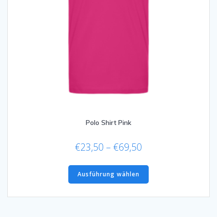
Polo Shirt Pink
Preisspanne:
€
23,50
–
€
69,50
€23,50
Dieses
bis
Produkt
Ausführung wählen
€69,50
weist
mehrere
Varianten