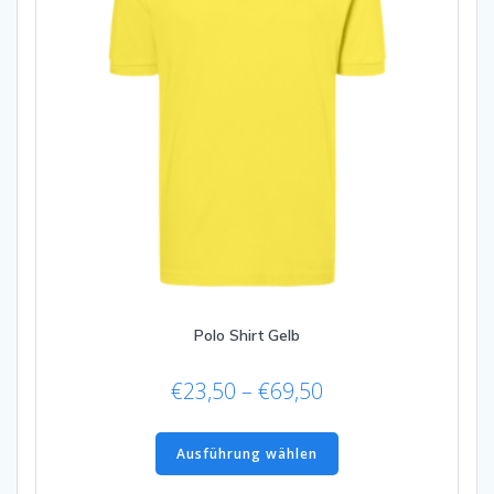
Produktseite
gewählt
werden
Polo Shirt Gelb
Preisspanne:
€
23,50
–
€
69,50
€23,50
Dieses
bis
Produkt
Ausführung wählen
€69,50
weist