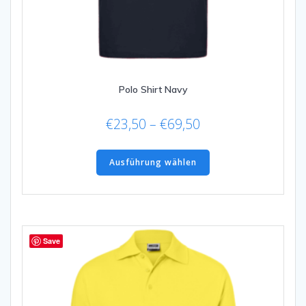
Polo Shirt Navy
Preisspanne:
€
23,50
–
€
69,50
€23,50
Dieses
bis
Produkt
Ausführung wählen
€69,50
weist
mehrere
Varianten
auf.
Die
Save
Optionen
können
auf
der