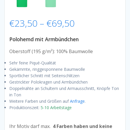
Preisspanne:
€
23,50
–
€
69,50
€23,50
Polohemd mit Armbündchen
bis
Oberstoff (195 g/m²): 100% Baumwolle
Sehr feine Piqué-Qualität
€69,50
Gekämmte, ringgesponnene Baumwolle
Sportlicher Schnitt mit Seitenschlitzen
Gestrickter Polokragen und Armbündchen
Doppelnähte an Schultern und Armausschnitt, Knöpfe Ton
in Ton
Weitere Farben und Größen auf
Anfrage
.
Produktionszeit:
5-10 Arbeitstage
Ihr Motiv darf max.
4 Farben haben und keine