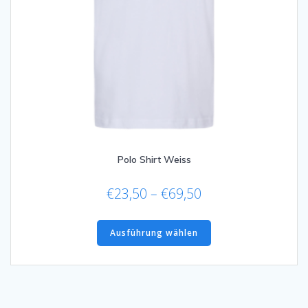
Polo Shirt Weiss
Preisspanne:
€
23,50
–
€
69,50
€23,50
Dieses
bis
Produkt
Ausführung wählen
€69,50
weist
mehrere
Varianten
auf.