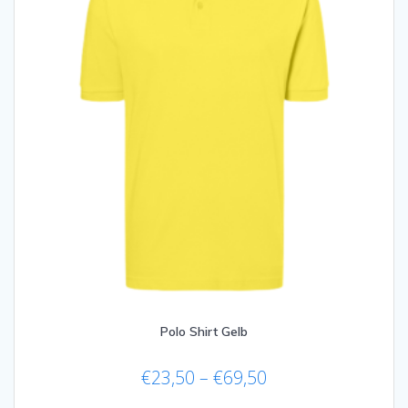
der
Produktseite
gewählt
werden
Polo Shirt Gelb
Preisspanne:
€
23,50
–
€
69,50
€23,50