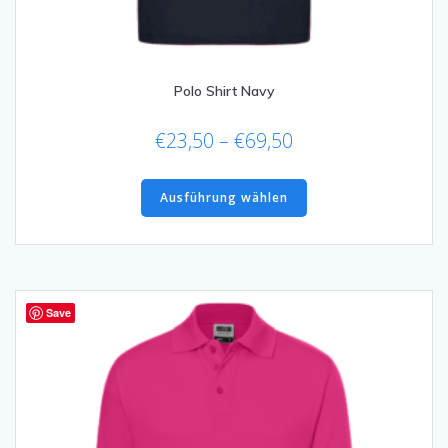
Polo Shirt Navy
Preisspanne:
€
23,50
–
€
69,50
€23,50
Dieses
bis
Produkt
Ausführung wählen
€69,50
weist
mehrere
Varianten
auf.
Die
Save
Optionen
können
auf
der
Produktseite
gewählt