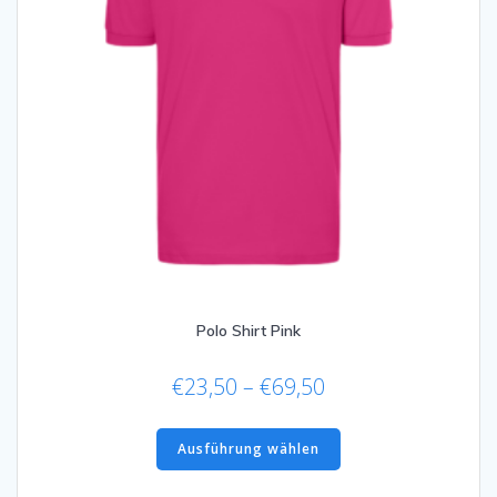
werden
Polo Shirt Pink
Preisspanne:
€
23,50
–
€
69,50
€23,50
Dieses
bis
Produkt
Ausführung wählen
€69,50
weist