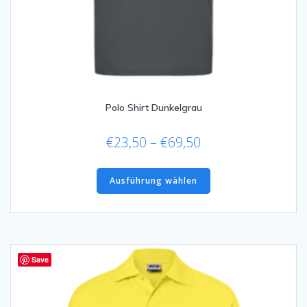
Polo Shirt Dunkelgrau
Preisspanne:
€
23,50
–
€
69,50
€23,50
Dieses
bis
Produkt
Ausführung wählen
€69,50
weist
mehrere
Varianten
auf.
Die
Save
Optionen
können
auf