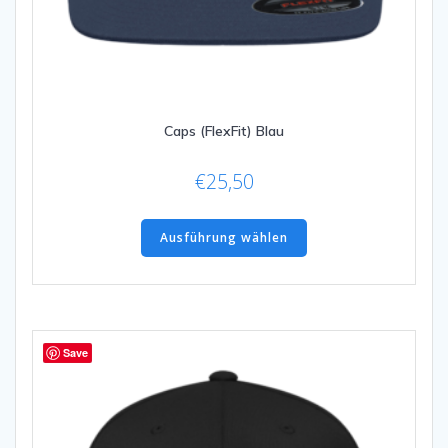
Caps (FlexFit) Blau
€
25,50
Dieses
Produkt
Ausführung wählen
weist
mehrere
Varianten
auf.
Die
Save
Optionen
können
auf
der