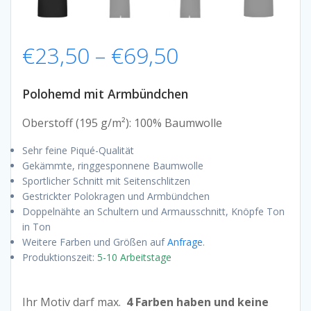
Preisspanne:
€
23,50
–
€
69,50
€23,50
Polohemd mit Armbündchen
bis
Oberstoff (195 g/m²): 100% Baumwolle
Sehr feine Piqué-Qualität
€69,50
Gekämmte, ringgesponnene Baumwolle
Sportlicher Schnitt mit Seitenschlitzen
Gestrickter Polokragen und Armbündchen
Doppelnähte an Schultern und Armausschnitt, Knöpfe Ton
in Ton
Weitere Farben und Größen auf
Anfrage
.
Produktionszeit:
5-10 Arbeitstage
Ihr Motiv darf max.
4 Farben haben und keine