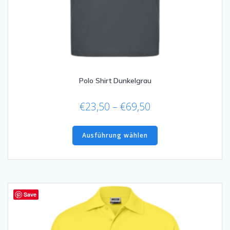
Polo Shirt Dunkelgrau
Preisspanne:
€
23,50
–
€
69,50
€23,50
Dieses
bis
Produkt
Ausführung wählen
€69,50
weist
mehrere
Varianten
auf.
Die
Save
Optionen
können
auf