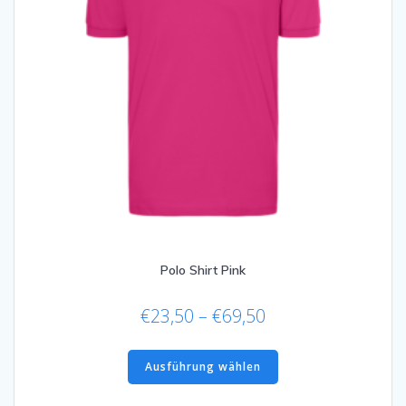
werden
Polo Shirt Pink
Preisspanne:
€
23,50
–
€
69,50
€23,50
Dieses
bis
Produkt
Ausführung wählen
€69,50
weist