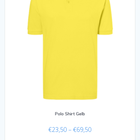
der
Produktseite
gewählt
werden
Polo Shirt Gelb
Preisspanne:
€
23,50
–
€
69,50
€23,50