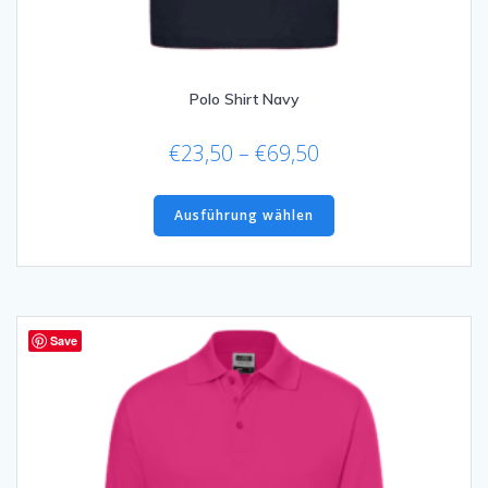
Polo Shirt Navy
Preisspanne:
€
23,50
–
€
69,50
€23,50
Dieses
bis
Produkt
Ausführung wählen
€69,50
weist
mehrere
Varianten
auf.
Die
Save
Optionen
können
auf
der
Produktseite
gewählt