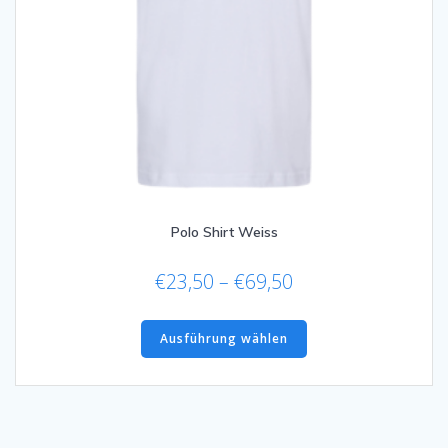
Polo Shirt Weiss
Preisspanne:
€
23,50
–
€
69,50
€23,50
Dieses
bis
Produkt
Ausführung wählen
€69,50
weist
mehrere
Varianten
auf.