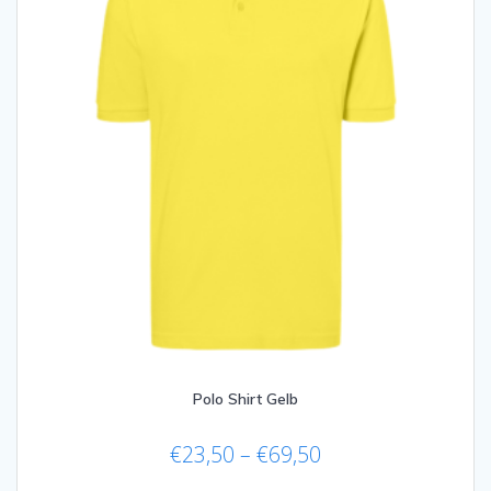
der
Produktseite
gewählt
werden
Polo Shirt Gelb
Preisspanne:
€
23,50
–
€
69,50
€23,50