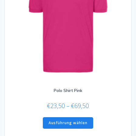
werden
Polo Shirt Pink
Preisspanne:
€
23,50
–
€
69,50
€23,50
Dieses
bis
Produkt
Ausführung wählen
€69,50
weist