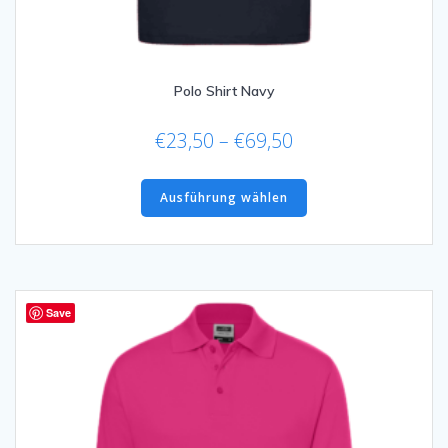
Polo Shirt Navy
Preisspanne:
€
23,50
–
€
69,50
€23,50
Dieses
bis
Produkt
Ausführung wählen
€69,50
weist
mehrere
Varianten
auf.
Die
Save
Optionen
können
auf
der
Produktseite
gewählt