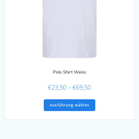
Polo Shirt Weiss
Preisspanne:
€
23,50
–
€
69,50
€23,50
Dieses
bis
Produkt
Ausführung wählen
€69,50
weist
mehrere
Varianten
auf.