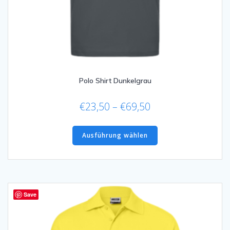
Polo Shirt Dunkelgrau
Preisspanne:
€
23,50
–
€
69,50
€23,50
Dieses
bis
Produkt
Ausführung wählen
€69,50
weist
mehrere
Varianten
auf.
Die
Save
Optionen
können
auf